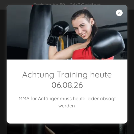
Training Ab 59 ,- 24/7 Geöffnet
DAS SIND UNSER
KAMPFSPORTARTEN
Achtung Training heute
06.08.26
Kickboxen
MMA für Anfänger muss heute leider absagt
werden.